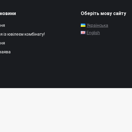
 новини
Оберіть мову сайту
ння
Українська
English
я із ювілеєм комбінату!
ння
заява