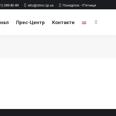
1) 289-82-89
sitiz@ztmc.zp.ua
Понеділок - П'ятниця
онал
Прес-Центр
Контакти
Search: