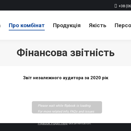
+38 (06
а
Про комбінат
Продукція
Якість
Перс
Фінансова звітність
Звіт незалежного аудитора за 2020 рік
Please wait while flipbook is loading.
For more related info, FAQs and issues
please refer to
DearFlip WordPress
Flipbook Plugin Help
documentation.