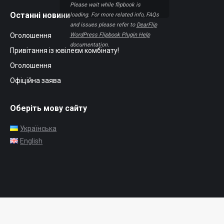
Please wait while flipbook is
page
page
Останні новини
loading. For more related info, FAQs
opens
opens
and issues please refer to
DearFlip
in
in
WordPress Flipbook Plugin Help
Оголошення
new
new
documentation.
Привітання із ювілеєм комбінату!
window
window
Оголошення
Офіційна заява
Оберіть мову сайту
Українська
English