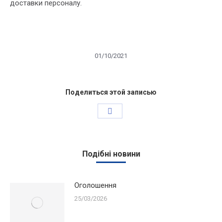
доставки персоналу.
01/10/2021
Поделиться этой записью
Share
on
Facebook
Подібні новини
Оголошення
25/03/2026