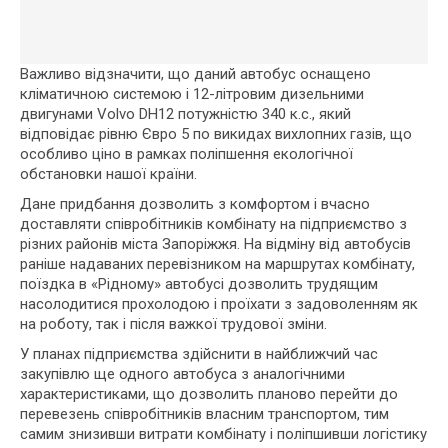
Важливо відзначити, що даний автобус оснащено
кліматичною системою і 12-літровим дизельними
двигунами Volvo DH12 потужністю 340 к.с., який
відповідає рівню Євро 5 по викидах вихлопних газів, що
особливо ціно в рамках поліпшення екологічної
обстановки нашої країни.
Дане придбання дозволить з комфортом і вчасно
доставляти співробітників комбінату на підприємство з
різних районів міста Запоріжжя. На відміну від автобусів
раніше надаваних перевізником на маршрутах комбінату,
поїздка в «Рідному» автобусі дозволить трудящим
насолодитися прохолодою і проїхати з задоволенням як
на роботу, так і після важкої трудової зміни.
У планах підприємства здійснити в найближчий час
закупівлю ще одного автобуса з аналогічними
характеристиками, що дозволить планово перейти до
перевезень співробітників власним транспортом, тим
самим знизивши витрати комбінату і поліпшивши логістику