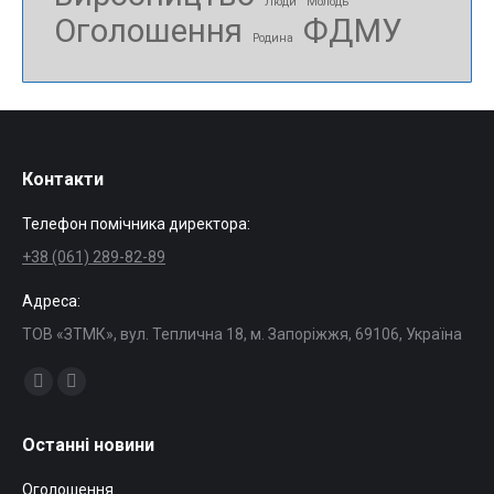
Люди
Молодь
Оголошення
ФДМУ
Родина
Контакти
Телефон помічника директора:
+38 (061) 289-82-89
Адреса:
ТОВ «ЗТМК», вул. Теплична 18, м. Запоріжжя, 69106, Україна
Find us on:
Facebook
Mail
page
page
Останні новини
opens
opens
in
in
Оголошення