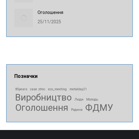
Оголошення
25/11/2025
Позначки
85years
case ztmc
eco_meeting
metalday21
Виробництво
Люди
Молодь
Оголошення
ФДМУ
Родина