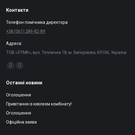
Контакти
Телефон помічника директора:
+38 (061) 289-82-89
Адреса:
ТОВ «ЗТМК», вул. Теплична 18, м. Запоріжжя, 69106, Україна
Find us on:
Facebook
Mail
page
page
Останні новини
opens
opens
in
in
Оголошення
new
new
Привітання із ювілеєм комбінату!
window
window
Оголошення
Офіційна заява