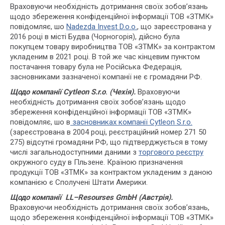
Враховуючи необхідність дотримання своїх зобов’язань
щодо збереження конфіденційної інформації ТОВ «ЗТМК»
повідомляє, шо
Nadezda Invest D.o.o.
, що зареєстрована у
2016 році в місті Будва (Чорногорія), дійсно була
покупцем товару виробництва ТОВ «ЗТМК» за контрактом
укладеним в 2021 році. В той же час кінцевим пунктом
постачання товару була не Російська Федерація,
засновниками зазначеної компанії не є громадяни РФ.
Щодо компанії
Cytleon
S
.
r
.
o
.
(Чехія).
Враховуючи
необхідність дотримання своїх зобов’язань щодо
збереження конфіденційної інформації ТОВ «ЗТМК»
повідомляє, шо в
засновниках компанії Cytleon S.r.o.
(зареєстрована в 2004 році, реєстраційний номер 271 50
275) відсутні громадяни РФ, що підтверджується в тому
числі загальнодоступними даними з
торгового реєстру
окружного суду в Пльзене. Країною призначення
продукції ТОВ «ЗТМК» за контрактом укладеним з даною
компанією є Сполучені Штати Америки.
Щодо компанії
LL
–
Resourses
GmbH
(Австрія).
Враховуючи необхідність дотримання своїх зобов’язань,
щодо збереження конфіденційної інформації ТОВ «ЗТМК»