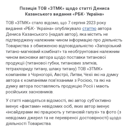
Позиція ТОВ «ЗТМК» щодо статті Дениса
Казанського видання «РБК- Україна»
ТОВ «ЗТМК» стало відомо, що 7 серпня 2023 року
видання «РБК- Україна» опублікувало
статтю
автора
Дениса Казанського (надалі автор), яка містить не
підтверджену належним чином інформацію про діяльність
Товариства з обмеженою відповідальністю «Запорізький
титано-магнієвий комбінат» та необгрунтовані належним
чином висновки автора щодо поставки титанової
продукції (титанової губки, титанових злитків,
тетрахлориду титану, шлаку титану) ТОВ «ЗТМК»
компаніям з Чорногорії, Австрії, Литви, Чехії які на думку
автора є компаніями пов’язаними з Росією, та які на
думку автора поставляють продукцію Росії і мають
російських засновників.
У статті наводяться відомості, які автор суб’єктивно
іменує «фактами» невідомих осіб, яких автор іменує
«інсайдерами які працюють у титановій галузі» та фото (з
невідомих джерел та не перевіреної достовірності) щодо
діяльності Товариства.