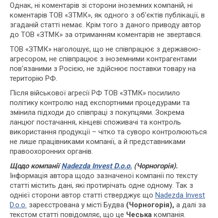
Однак, ні коментарів зі сторони іноземних компаній, ні
коментарів ТОВ «ЗТМК», як одного з об’єктів публікації, в
згаданій статті немає. Крім того з даного приводу автор
до ТОВ «ЗТМК» за отриманням коментарів не звертався.
ТОВ «ЗТМК» наголошує, що не співпрацює з державою-
агресором, не співпрацює з іноземними контрагентами
пов’язаними з Росією, не здійснює поставки товару на
територію РФ.
Після військової агресії РФ ТОВ «ЗТМК» посилило
політику контролю над експортними процедурами та
змінила підходи до співпраці з покупцями. Зокрема
ланцюг постачання, кінцеві споживачі та контроль
використання продукції – чітко та суворо контролюються
не лише працівниками компанії, а й представниками
правоохоронних органів.
Щодо компанії
Nadezda Invest D.o.o.
(Чорногорія).
Інформація автора щодо зазначеної компанії по тексту
статті містить дані, які протирічать одне одному. Так з
однієї сторони автор статті стверджує що
Nadezda Invest
D.o.o.
зареєстрована у місті Будва
(Чорногорія),
а далі за
текстом статті повідомляє, що це
Чеська
компанія.