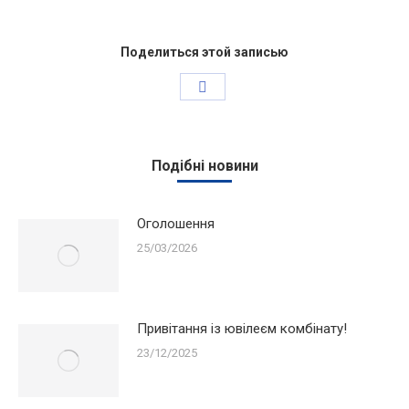
Поделиться этой записью
Share
on
Facebook
Подібні новини
Оголошення
25/03/2026
Привітання із ювілеєм комбінату!
23/12/2025