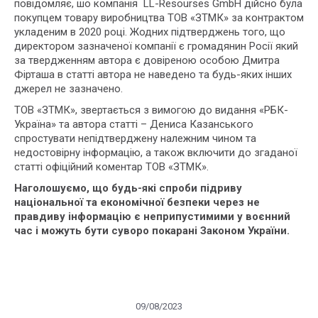
повідомляє, шо компанія LL-Resourses GmbH дійсно була
покупцем товару виробництва ТОВ «ЗТМК» за контрактом
укладеним в 2020 році. Жодних підтверджень того, що
директором зазначеної компанії є громадянин Росії який
за твердженням автора є довіреною особою Дмитра
Фірташа в статті автора не наведено та будь-яких інших
джерел не зазначено.
ТОВ «ЗТМК», звертається з вимогою до видання «РБК-
Україна» та автора статті – Дениса Казанського
спростувати непідтверджену належним чином та
недостовірну інформацію, а також включити до згаданої
статті офіційний коментар ТОВ «ЗТМК».
Наголошуємо, що будь-які спроби підриву
національної та економічної безпеки через не
правдиву інформацію є неприпустимими у воєнний
час і можуть бути суворо покарані Законом України.
09/08/2023