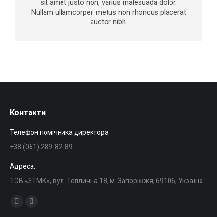
sit amet justo non, varius malesuada dolor.
Nullam ullamcorper, metus non rhoncus placerat
auctor nibh.
Контакти
Телефон помічника директора:
+38 (061) 289-82-89
Адреса:
ТОВ «ЗТМК», вул. Теплична 18, м. Запоріжжя, 69106, Україна
Find us on:
Facebook
Mail