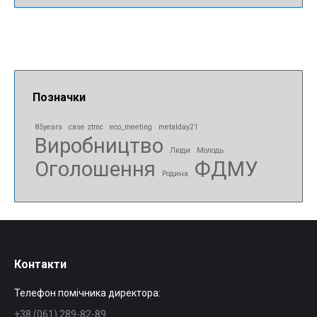
Позначки
85years
case ztmc
eco_meeting
metalday21
Виробництво
Люди
Молодь
Оголошення
ФДМУ
Родина
Контакти
Телефон помічника директора:
+38 (061) 289-82-89