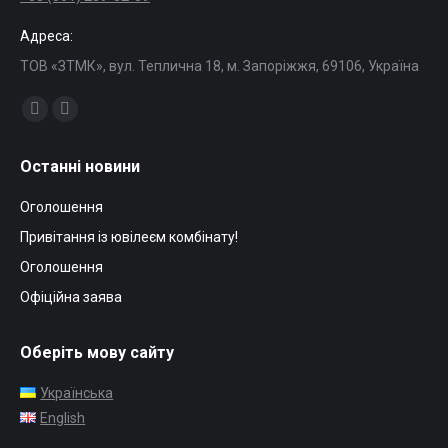
Адреса:
ТОВ «ЗТМК», вул. Теплична 18, м. Запоріжжя, 69106, Україна
Find us on:
Facebook
Mail
page
page
Останні новини
opens
opens
in
in
Оголошення
new
new
Привітання із ювілеєм комбінату!
window
window
Оголошення
Офіційна заява
Оберіть мову сайту
Українська
English