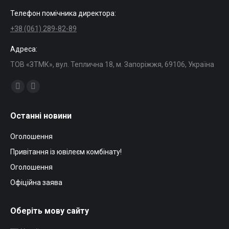
Телефон помічника директора:
+38 (061) 289-82-89
Адреса:
ТОВ «ЗТМК», вул. Теплична 18, м. Запоріжжя, 69106, Україна
Find us on:
Facebook
Mail
page
page
Останні новини
opens
opens
in
in
Оголошення
new
new
Привітання із ювілеєм комбінату!
window
window
Оголошення
Офіційна заява
Оберіть мову сайту