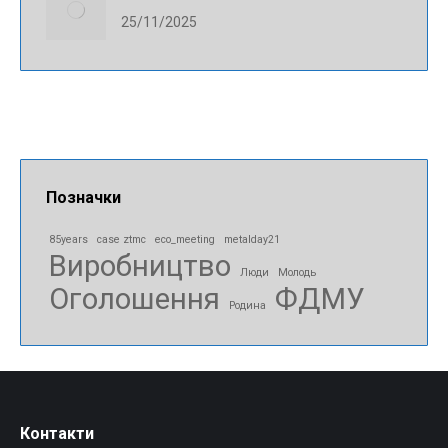
25/11/2025
Позначки
85years
case ztmc
eco_meeting
metalday21
Виробництво
Люди
Молодь
Оголошення
ФДМУ
Родина
Контакти