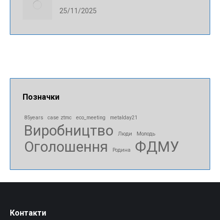
25/11/2025
Позначки
85years
case ztmc
eco_meeting
metalday21
Виробництво
Люди
Молодь
Оголошення
ФДМУ
Родина
Контакти