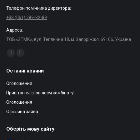
Телефон помічника директора:
+38 (061) 289-82-89
Адреса:
ТОВ «ЗТМК», вул. Теплична 18, м. Запоріжжя, 69106, Україна
Find us on:
Facebook
Mail
page
page
Останні новини
opens
opens
in
in
Оголошення
new
new
Привітання із ювілеєм комбінату!
window
window
Оголошення
Офіційна заява
Оберіть мову сайту