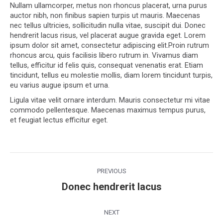
Nullam ullamcorper, metus non rhoncus placerat, urna purus
auctor nibh, non finibus sapien turpis ut mauris. Maecenas
nec tellus ultricies, sollicitudin nulla vitae, suscipit dui. Donec
hendrerit lacus risus, vel placerat augue gravida eget. Lorem
ipsum dolor sit amet, consectetur adipiscing elit.Proin rutrum
rhoncus arcu, quis facilisis libero rutrum in. Vivamus diam
tellus, efficitur id felis quis, consequat venenatis erat. Etiam
tincidunt, tellus eu molestie mollis, diam lorem tincidunt turpis,
eu varius augue ipsum et urna.
Ligula vitae velit ornare interdum. Mauris consectetur mi vitae
commodo pellentesque. Maecenas maximus tempus purus,
et feugiat lectus efficitur eget.
Project
navigation
PREVIOUS
Previous
Donec hendrerit lacus
project:
NEXT