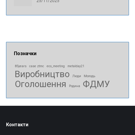
25/11/2025
Позначки
85years
case ztmc
eco_meeting
metalday21
Виробництво
Люди
Молодь
Оголошення
ФДМУ
Родина
Контакти