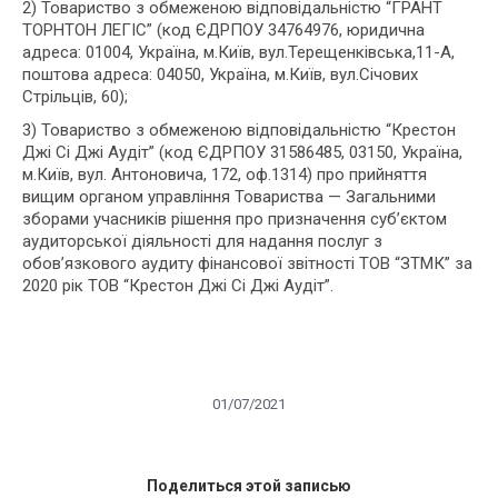
2) Товариство з обмеженою відповідальністю “ГРАНТ
ТОРНТОН ЛЕГІС” (код ЄДРПОУ 34764976, юридична
адреса: 01004, Україна, м.Київ, вул.Терещенківська,11-А,
поштова адреса: 04050, Україна, м.Київ, вул.Січових
Стрільців, 60);
3) Товариство з обмеженою відповідальністю “Крестон
Джі Сі Джі Аудіт” (код ЄДРПОУ 31586485, 03150, Україна,
м.Київ, вул. Антоновича, 172, оф.1314) про прийняття
вищим органом управління Товариства — Загальними
зборами учасників рішення про призначення суб’єктом
аудиторської діяльності для надання послуг з
обов’язкового аудиту фінансової звітності ТОВ “ЗТМК” за
2020 рік ТОВ “Крестон Джі Сі Джі Аудіт”.
01/07/2021
Поделиться этой записью