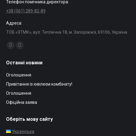
Телефон помічника директора:
+38 (061) 289-82-89
Адреса:
ТОВ «ЗТМК», вул. Теплична 18, м. Запоріжжя, 69106, Україна
Find us on:
Facebook
Mail
page
page
Останні новини
opens
opens
in
in
Оголошення
new
new
Привітання із ювілеєм комбінату!
window
window
Оголошення
Офіційна заява
Оберіть мову сайту
Українська